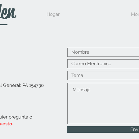
den
Hogar
Mo
al General: PA 154730
uier pregunta o
uesto.
Envi